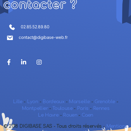
contacter ?
02.85.52.89.80
contact@digibase-web.fr
Lille
-
Lyon
-
Bordeaux
-
Marseille
-
Grenoble
-
Montpellier
-
Toulouse
-
Paris
-
Rennes
Le Havre
-
Rouen
-
Caen
© 2018 DIGIBASE SAS - Tous droits réservés -
Mentions