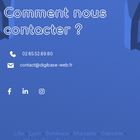
Comment nous
contacter ?
02.85.52.89.80
contact@digibase-web.fr
Lille
-
Lyon
-
Bordeaux
-
Marseille
-
Grenoble
-