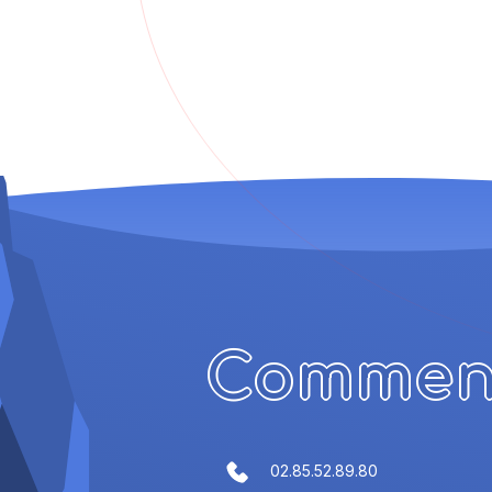
Comment
02.85.52.89.80