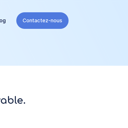
log
Contactez-nous
able.