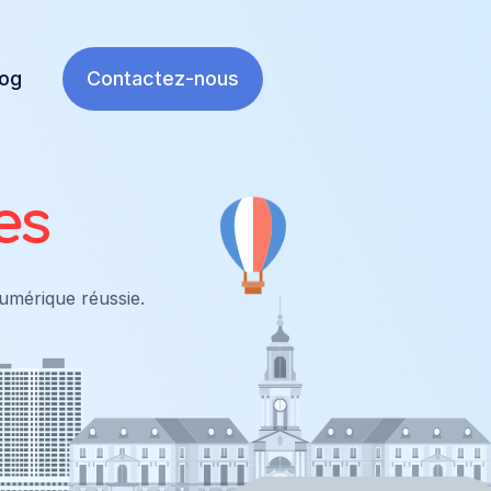
log
Contactez-nous
es
umérique réussie.