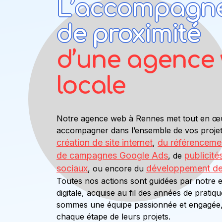
L’accompagn
de proximité
d’une agence
locale
Notre agence web à Rennes met tout en œ
accompagner dans l’ensemble de vos projets 
création de site internet
du référencemen
,
de campagnes Google Ads
publicité
, de
sociaux
développement de v
, ou encore du
Toutes nos actions sont guidées par notre e
digitale, acquise au fil des années de prati
sommes une équipe passionnée et engagée, f
chaque étape de leurs projets.