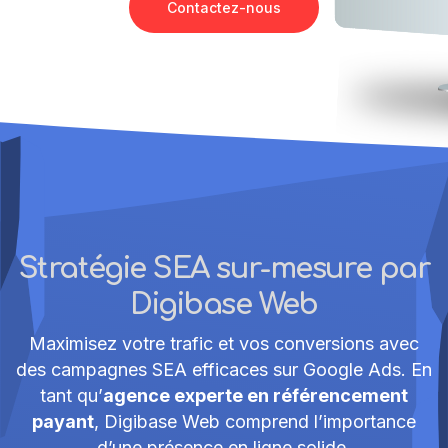
Contactez-nous
Stratégie SEA sur-mesure par
Digibase Web
Maximisez votre trafic et vos conversions avec
des campagnes SEA efficaces sur Google Ads. En
tant qu’
agence experte en référencement
payant
, Digibase Web comprend l’importance
d’une présence en ligne solide.