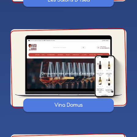
Les Salons D’Yséa
Vina Domus