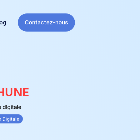
log
Contactez-nous
 HUNE
 digitale
e Digitale