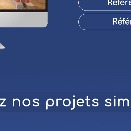
Référ
Réfé
 nos projets simi