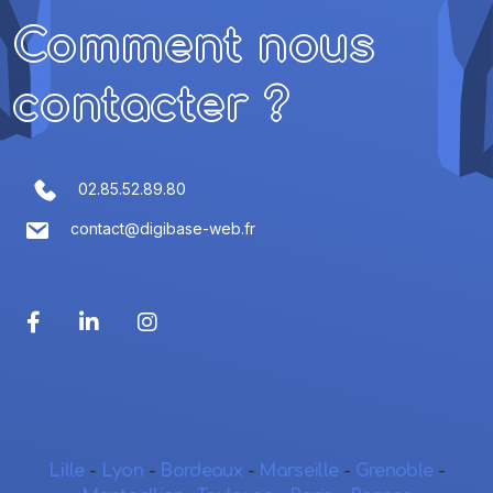
Comment nous
contacter ?
02.85.52.89.80
contact@digibase-web.fr
Lille
-
Lyon
-
Bordeaux
-
Marseille
-
Grenoble
-